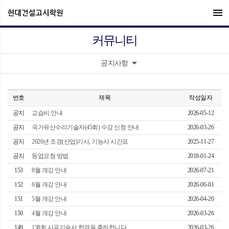
menu
커뮤니티
arrow_drop_down
공지사항
번호
제목
작성일자
공지
교습비 안내
2026-05-12
공지
국가유산수리기술자(45회) 수강 신청 안내
2026-03-26
공지
2026년 조경(산업)기사, 기능사 시간표
2025-11-27
공지
등업요청 방법
2018-01-24
153
8월 개강 안내
2026-07-21
152
6월 개강 안내
2026-06-01
151
5월 개강 안내
2026-04-20
150
4월 개강 안내
2026-03-26
149
138회 시공기술사 합격을 축하합니다.
2026-03-26