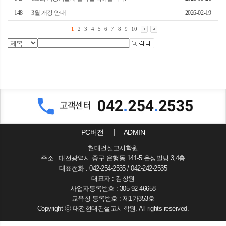
148
3월 개강 안내
2026-02-19
1
2
3
4
5
6
7
8
9
10
PC버전
ADMIN
현대건설고시학원
주소 : 대전광역시 중구 은행동 141-5 운성빌딩 3,4층
대표전화 : 042-254-2535 / 042-242-2535
대표자 : 김창원
사업자등록번호 : 305-92-46658
교육청 등록번호 : 제1가353호
Copyright ⓒ 대전현대건설고시학원. All rights reserved.