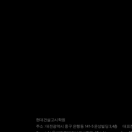
현대건설고시학원
주소 : 대전광역시 중구 은행동 141-5 운성빌딩 3,4층
대표전화 