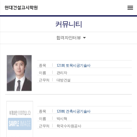
menu
커뮤니티
arrow_drop_down
합격자인터뷰
종목
121회 토목시공기술사
이름
관리자
근무처
대방건설
종목
120회 건축시공기술사
이름
박시혁
근무처
학국수자원공사