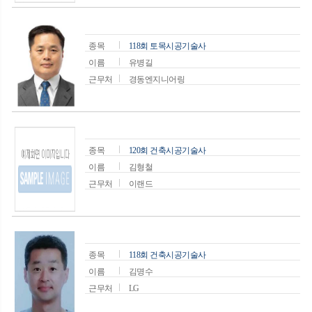
종목
118회 토목시공기술사
이름
유병길
근무처
경동엔지니어링
종목
120회 건축시공기술사
이름
김형철
근무처
이랜드
종목
118회 건축시공기술사
이름
김명수
근무처
LG