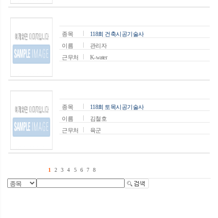
종목
118회 건축시공기술사
이름
관리자
근무처
K-water
종목
118회 토목시공기술사
이름
김철호
근무처
육군
1
2
3
4
5
6
7
8