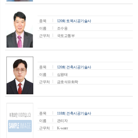
종목
120회 토목시공기술사
이름
조수용
근무처
국토교통부
종목
120회 건축시공기술사
이름
심왕태
근무처
금호석유화학
종목
118회 건축시공기술사
이름
관리자
근무처
K-water