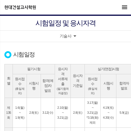
menu
시험일정 및 응시자격
arrow_drop_down
기술사
시험일정
필기시험
응시자
실기(면접)시험
격
응시자
회
원서접
서류제
원서접
합격(예
격
별
시험시
시험시
합격자
수
출
수
정)자
기준일
행
행
발표
(휴일제
(필기합격
(휴일제
발표
외)
자결정)
외)
3.17(월)
제
1.6(월)
2.10(월)
~
4.19(토)
135
~
2.8(토)
3.12(수)
~
2.8(토)
3.21(금)
~
5.9(금)
회
1.9(목)
3.21(금)
*3.18(화)
4.30(수)
제외