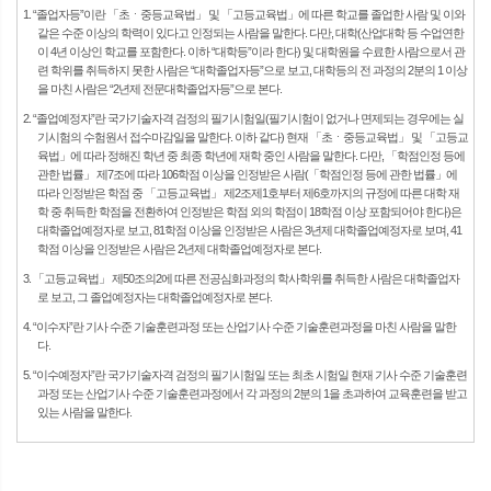
1. “졸업자등”이란 「초ㆍ중등교육법」 및 「고등교육법」에 따른 학교를 졸업한 사람 및 이와
같은 수준 이상의 학력이 있다고 인정되는 사람을 말한다. 다만, 대학(산업대학 등 수업연한
이 4년 이상인 학교를 포함한다. 이하 “대학등”이라 한다) 및 대학원을 수료한 사람으로서 관
련 학위를 취득하지 못한 사람은 “대학졸업자등”으로 보고, 대학등의 전 과정의 2분의 1 이상
을 마친 사람은 “2년제 전문대학졸업자등”으로 본다.
2. “졸업예정자”란 국가기술자격 검정의 필기시험일(필기시험이 없거나 면제되는 경우에는 실
기시험의 수험원서 접수마감일을 말한다. 이하 같다) 현재 「초ㆍ중등교육법」 및 「고등교
육법」에 따라 정해진 학년 중 최종 학년에 재학 중인 사람을 말한다. 다만, 「학점인정 등에
관한 법률」 제7조에 따라 106학점 이상을 인정받은 사람(「학점인정 등에 관한 법률」에
따라 인정받은 학점 중 「고등교육법」 제2조제1호부터 제6호까지의 규정에 따른 대학 재
학 중 취득한 학점을 전환하여 인정받은 학점 외의 학점이 18학점 이상 포함되어야 한다)은
대학졸업예정자로 보고, 81학점 이상을 인정받은 사람은 3년제 대학졸업예정자로 보며, 41
학점 이상을 인정받은 사람은 2년제 대학졸업예정자로 본다.
3. 「고등교육법」 제50조의2에 따른 전공심화과정의 학사학위를 취득한 사람은 대학졸업자
로 보고, 그 졸업예정자는 대학졸업예정자로 본다.
4. “이수자”란 기사 수준 기술훈련과정 또는 산업기사 수준 기술훈련과정을 마친 사람을 말한
다.
5. “이수예정자”란 국가기술자격 검정의 필기시험일 또는 최초 시험일 현재 기사 수준 기술훈련
과정 또는 산업기사 수준 기술훈련과정에서 각 과정의 2분의 1을 초과하여 교육훈련을 받고
있는 사람을 말한다.