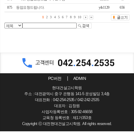
875
등업요청드립니다.
yth1129
656
1
2
3
4
5
6
7
8
9
10
PC버전
ADMIN
현대건설고시학원
주소 : 대전광역시 중구 은행동 141-5 운성빌딩 3,4층
대표전화 : 042-254-2535 / 042-242-2535
대표자 : 김창원
사업자등록번호 : 305-92-46658
교육청 등록번호 : 제1가353호
Copyright ⓒ 대전현대건설고시학원. All rights reserved.