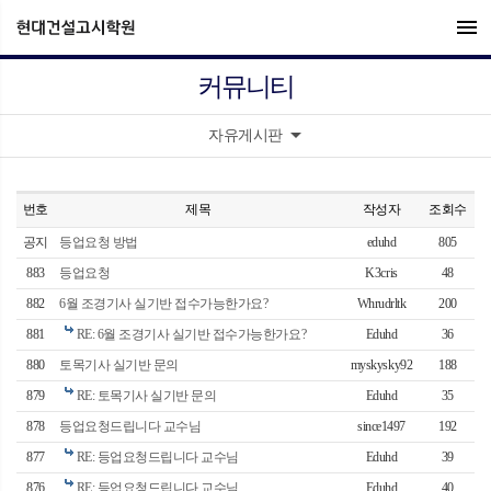
menu
커뮤니티
arrow_drop_down
자유게시판
번호
제목
작성자
조회수
공지
등업요청 방법
eduhd
805
883
등업요청
K3cris
48
882
6월 조경기사 실기반 접수가능한가요?
Whrudrltk
200
881
RE: 6월 조경기사 실기반 접수가능한가요?
Eduhd
36
880
토목기사 실기반 문의
myskysky92
188
879
RE: 토목기사 실기반 문의
Eduhd
35
878
등업요청드립니다 교수님
since1497
192
877
RE: 등업요청드립니다 교수님
Eduhd
39
876
RE: 등업요청드립니다 교수님
Eduhd
40