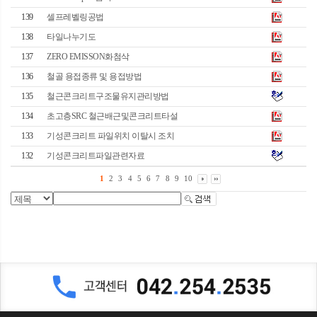
139
셀프레벨링공법
138
타일나누기도
137
ZERO EMISSON화첨삭
136
철골 용접종류 및 용접방법
135
철근콘크리트구조물유지관리방법
134
초고층SRC 철근배근및콘크리트타설
133
기성콘크리트 파일위치 이탈시 조치
132
기성콘크리트파일관련자료
1
2
3
4
5
6
7
8
9
10