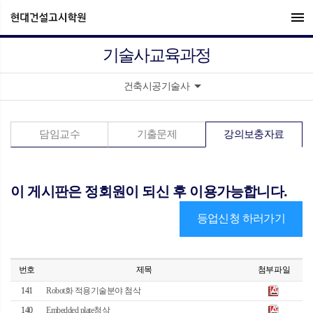
menu
기술사교육과정
arrow_drop_down
건축시공기술사
담임교수
기출문제
강의보충자료
이 게시판은 정회원이 되신 후 이용가능합니다.
등업신청 하러가기
번호
제목
첨부파일
141
Robot화 적용기술분야 첨삭
140
Embedded plate첨삭